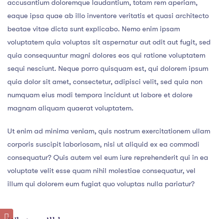
accusantium doloremque laudantium, totam rem aperiam,
eaque ipsa quae ab illo inventore veritatis et quasi architecto
beatae vitae dicta sunt explicabo. Nemo enim ipsam
voluptatem quia voluptas sit aspernatur aut odit aut fugit, sed
quia consequuntur magni dolores eos qui ratione voluptatem
sequi nesciunt. Neque porro quisquam est, qui dolorem ipsum
quia dolor sit amet, consectetur, adipisci velit, sed quia non
numquam eius modi tempora incidunt ut labore et dolore
magnam aliquam quaerat voluptatem.
Ut enim ad minima veniam, quis nostrum exercitationem ullam
corporis suscipit laboriosam, nisi ut aliquid ex ea commodi
consequatur? Quis autem vel eum iure reprehenderit qui in ea
voluptate velit esse quam nihil molestiae consequatur, vel
illum qui dolorem eum fugiat quo voluptas nulla pariatur?